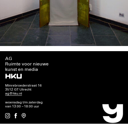
AG
Ruimte voor nieuwe
kunst en media
Minrebroederstraat 16
3512 GT Utrecht
ag@hku.nl
woensdag t/m zaterdag
van 13:00 – 18:00 uur