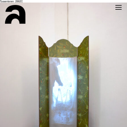
Tussentonen_2662C