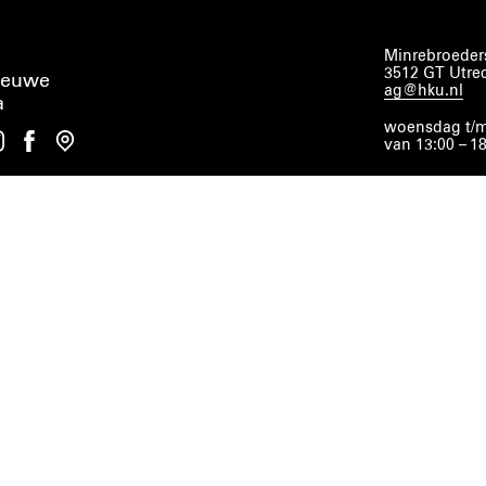
Minrebroeders
3512 GT Utre
ieuwe
ag@hku.nl
a
woensdag t/m
van 13:00 – 1