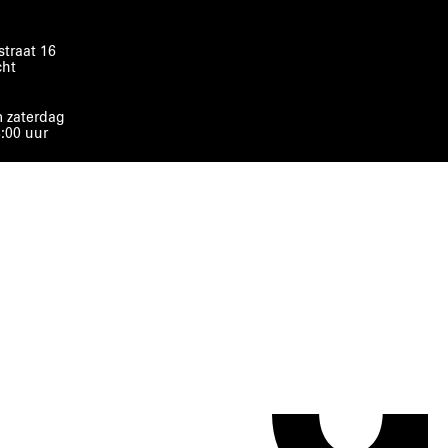
traat 16
cht
 zaterdag
8:00 uur