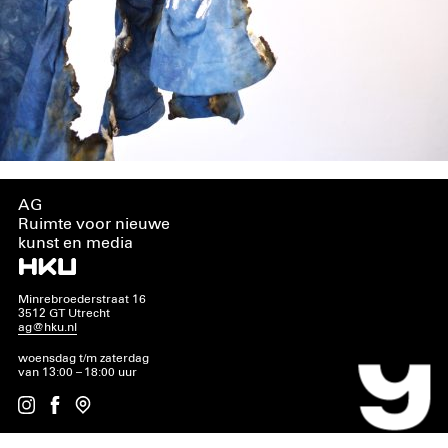
AG
Ruimte voor nieuwe
kunst en media
Minrebroederstraat 16
3512 GT Utrecht
ag@hku.nl
woensdag t/m zaterdag
van 13:00 – 18:00 uur