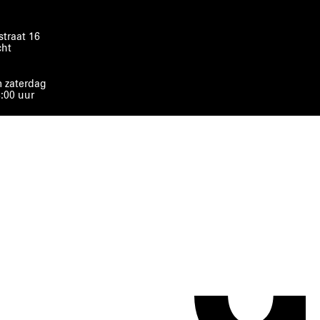
traat 16
cht
 zaterdag
8:00 uur