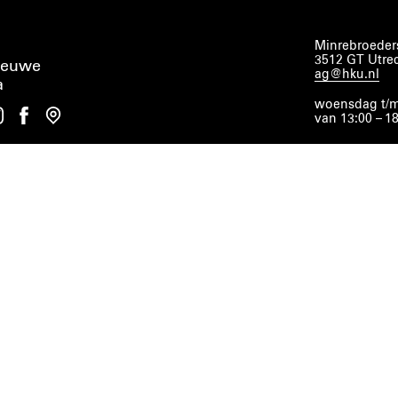
Minrebroeders
3512 GT Utre
ieuwe
ag@hku.nl
a
woensdag t/m
van 13:00 – 1