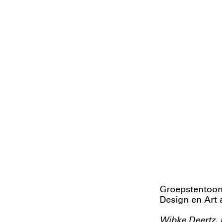
Groepstentoons
Design en Art 
Wibke Deertz, 