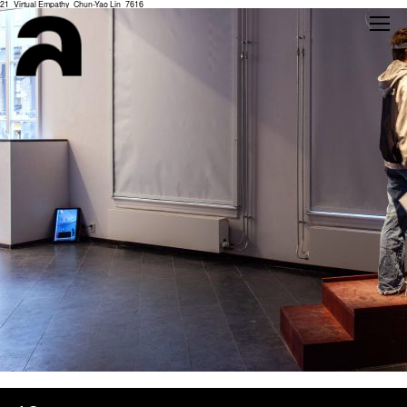
21_Virtual Empathy_Chun-Yao Lin_7616