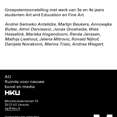
Groepstentoonstelling met werk van 3e en 4e jaars
studenten Art and Education en Fine Art.
Andrei Semeiko Antelidze, Martijn Beukers, Annoesjka
Butter, Almir Dervisevic, Jonas Grosheide, Wies
Hesselink, Mariska Hogendoorn, Renée Janssen,
Mathijs Lieshout, Jelena Mitrovic, Ronald Nijhof,
Danijela Novakovic, Marina Trisic, Andrea Weigert.
AG
Ruimte voor nieuwe
kunst en media
Minrebroederstraat 16
3512 GT Utrecht
ag@hku.nl
woensdag t/m zaterdag