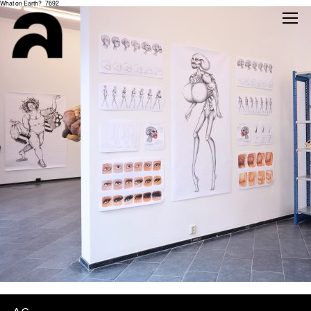
What on Earth?_7692