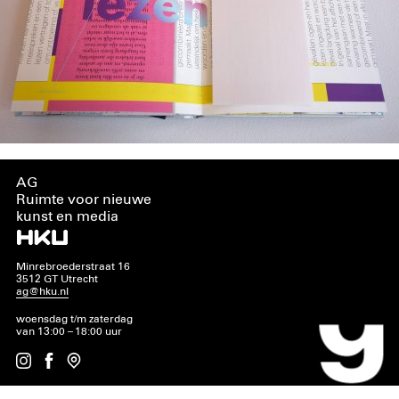
AG
Ruimte voor nieuwe
kunst en media
Minrebroederstraat 16
3512 GT Utrecht
ag@hku.nl
woensdag t/m zaterdag
van 13:00 – 18:00 uur