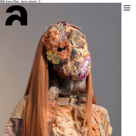
With Every Fiber_Jarmo Jansen_C