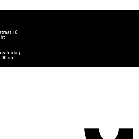
traat 16
cht
 zaterdag
8:00 uur