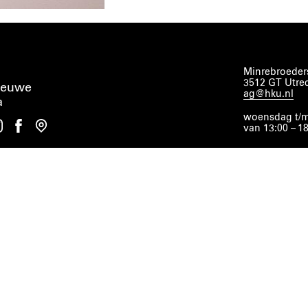
Minrebroeders
3512 GT Utre
ieuwe
ag@hku.nl
a
woensdag t/m
van 13:00 – 1